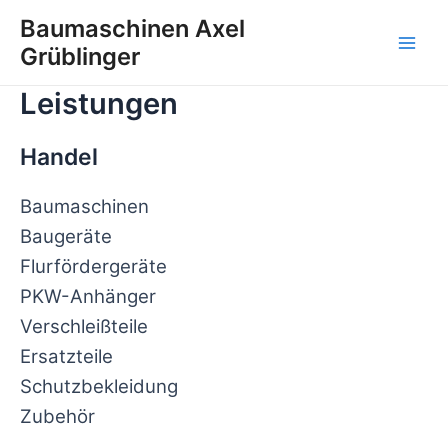
Zum
Baumaschinen Axel
Inhalt
Grüblinger
Main
springen
Leistungen
Men
Handel
Baumaschinen
Baugeräte
Flurfördergeräte
PKW-Anhänger
Verschleißteile
Ersatzteile
Schutzbekleidung
Zubehör